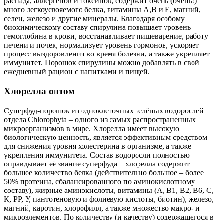
распада, аллергенов и токсинов, содержит очень (очень!)
много легкоусвояемого белка, витамины А,В и Е, магний,
селен, железо и другие минералы. Благодаря особому
биохимическому составу спирулина повышает уровень
гемоглобина в крови, восстанавливает пищеварение, работу
печени и почек, нормализует уровень гормонов, ускоряет
процесс выздоровления во время болезни, а также укрепляет
иммунитет. Порошок спирулины можно добавлять в свой
ежедневный рацион с напитками и пищей.
Хлорелла оптом
Суперфуд-порошок из одноклеточных зелёных водорослей
отдела Chlorophyta – одного из самых распространенных
микроорганизмов в мире. Хлорелла имеет высокую
биологическую ценность, является эффективным средством
для снижения уровня холестерина в организме, а также
укрепления иммунитета. Состав водоросли полностью
оправдывает её звание суперфуда – хлорелла содержит
большое количество белка (действительно большое – более
50% протеина, сбалансированного по аминокислотному
составу), жирные аминокислоты, витамины (А, В1, В2, В6, С,
К, РР, У, пантотеновую и фолиевую кислоты, биотин), железо,
магний, каротин, хлорофилл, а также множество макро- и
микроэлементов. По количеству (и качеству) содержащегося в