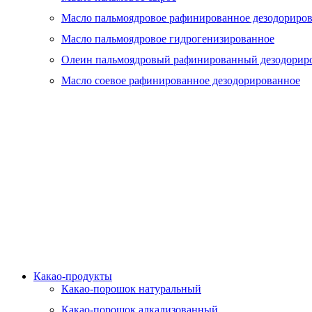
Масло пальмоядровое рафинированное дезодориро
Масло пальмоядровое гидрогенизированное
Олеин пальмоядровый рафинированный дезодорир
Масло соевое рафинированное дезодорированное
Какао-продукты
Какао-порошок натуральный
Какао-порошок алкализованный