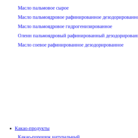
Масло пальмовое сырое
Масло пальмоядровое рафинированное дезодорированн
Масло пальмоядровое гидрогенизированное
Олеин пальмоядровый рафинированный дезодорирова
Масло соевое рафинированное дезодорированное
Какао-продукты
Какао-порошок натуральный