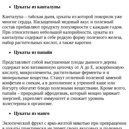
Цукаты из канталупы
Канталупа – тайская дыня, цукаты из которой покорили уже
многие сердца. Насыщенный медовый вкус и полезный
состав прибавляют продукту популярности с каждым годом.
При относительно небольшой калорийности, цукаты из
канталупы содержат в себе редкую форму полезного железа,
набор растительных кислот, а также каротин.
Цукаты из папайи
Представляют собой высушенные плоды дынного дерева
содержат всю витаминную цепочку от А до Е, аскорбиновую
кислоту, микроэлементы, растительные ферменты и и
минеральные вещества. Станут отличной полезной заменой
конфетам и снекам, а в дополнение к утренней каше или
йогурту обогатят блюдо полезными веществами. Кроме всего,
папайя – природный афродизиак, который мощно заряжает
энергией, укрепляет иммунитет и снижает уровень
холестерина в организме.
Цукаты из манго
Экзотический фрукт с ярко-желтой мякотью при превращении
в цукаты практически не теряет своих вкусовых и полезных