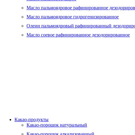
Масло пальмоядровое рафинированное дезодориро
Масло пальмоядровое гидрогенизированное
Олеин пальмоядровый рафинированный дезодорир
Масло соевое рафинированное дезодорированное
Какао-продукты
Какао-порошок натуральный
Какао-порошок алкализованный